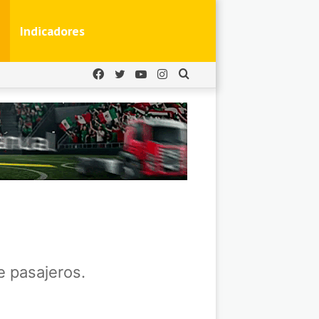
Indicadores
Facebook
Twitter
YouTube
Instagram
Buscar
por
 pasajeros.