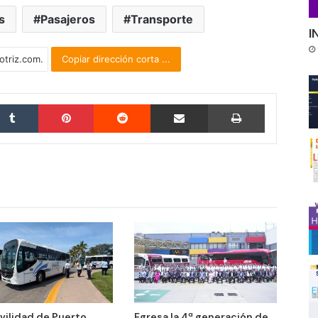
s
Pasajeros
Transporte
I
Copiar dirección corta ...
Tumblr
Pinterest
Reddit
Compartir por correo electrónico
Imprimir
vilidad de Puerto
Egresa la 4ª generación de