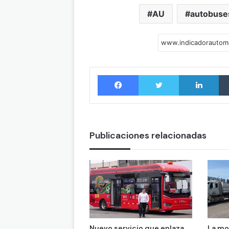
AU
autobuse
Facebook
Twitter
LinkedIn
Publicaciones relacionadas
Nuevo servicio que enlaza
La mo