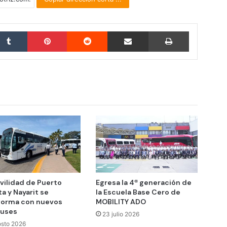
Tumblr
Pinterest
Reddit
Compartir por correo electrónico
Imprimir
vilidad de Puerto
Egresa la 4ª generación de
ta y Nayarit se
la Escuela Base Cero de
forma con nuevos
MOBILITY ADO
buses
23 julio 2026
osto 2026