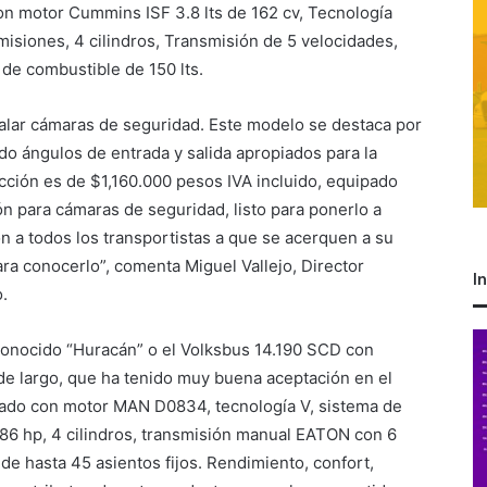
on motor Cummins ISF 3.8 lts de 162 cv, Tecnología
isiones, 4 cilindros, Transmisión de 5 velocidades,
de combustible de 150 lts.
talar cámaras de seguridad. Este modelo se destaca por
do ángulos de entrada y salida apropiados para la
cción es de $1,160.000 pesos IVA incluido, equipado
ión para cámaras de seguridad, listo para ponerlo a
ón a todos los transportistas a que se acerquen a su
ra conocerlo”, comenta Miguel Vallejo, Director
I
.
 conocido “Huracán” o el Volksbus 14.190 SCD con
 de largo, que ha tenido muy buena aceptación en el
pado con motor MAN D0834, tecnología V, sistema de
86 hp, 4 cilindros, transmisión manual EATON con 6
de hasta 45 asientos fijos. Rendimiento, confort,