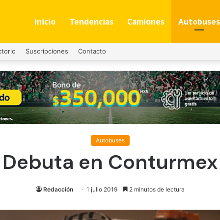
Inicio
Tendencias
Camiones
Autobuses
ctorio
Suscripciones
Contacto
Autobuses
Debuta en Conturmex
Redacción
1 julio 2019
2 minutos de lectura