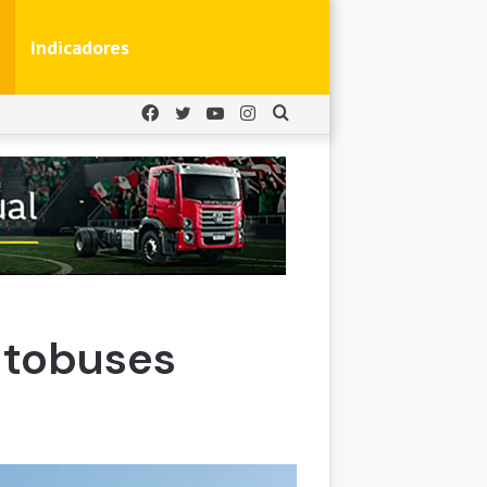
Indicadores
Facebook
Twitter
YouTube
Instagram
Buscar
por
utobuses