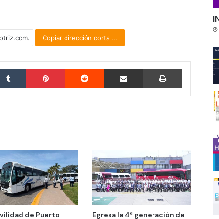
I
Copiar dirección corta ...
Tumblr
Pinterest
Reddit
Compartir por correo electrónico
Imprimir
vilidad de Puerto
Egresa la 4ª generación de