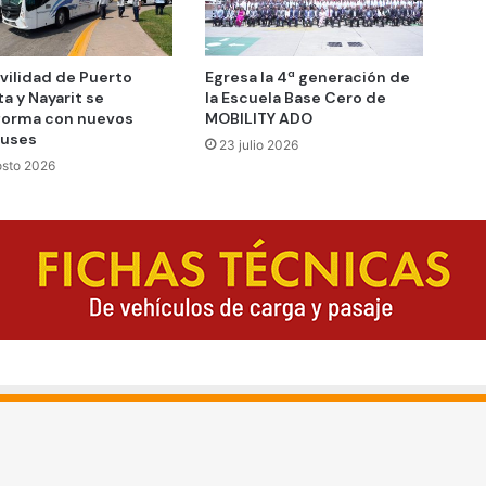
vilidad de Puerto
Egresa la 4ª generación de
ta y Nayarit se
la Escuela Base Cero de
forma con nuevos
MOBILITY ADO
buses
23 julio 2026
osto 2026