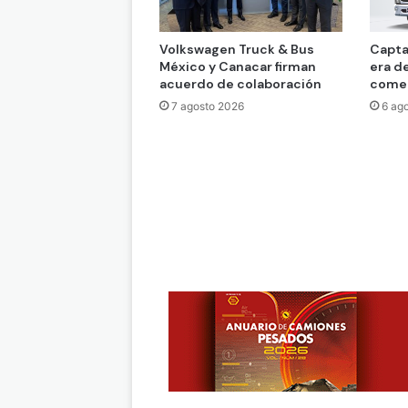
Volkswagen Truck & Bus
Capta
México y Canacar firman
era d
acuerdo de colaboración
comer
7 agosto 2026
6 ag