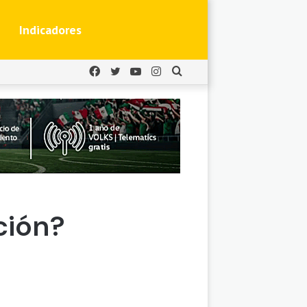
Indicadores
Facebook
Twitter
YouTube
Instagram
Buscar
por
ción?