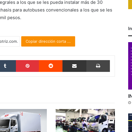
egrales a los que se les pueda instalar más de 30
 chasis para autobuses convencionales a los que se les
 mil pesos.
I
Copiar dirección corta ...
Tumblr
Pinterest
Reddit
Compartir por correo electrónico
Imprimir
I