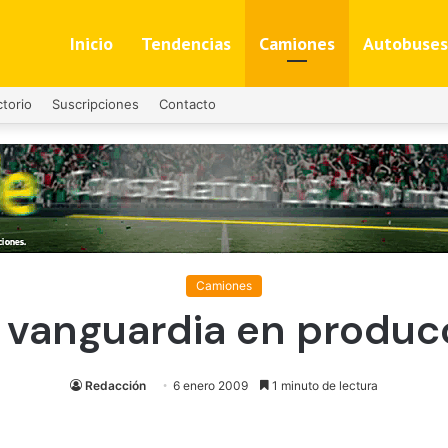
Inicio
Tendencias
Camiones
Autobuses
ctorio
Suscripciones
Contacto
Camiones
a vanguardia en produc
Redacción
6 enero 2009
1 minuto de lectura