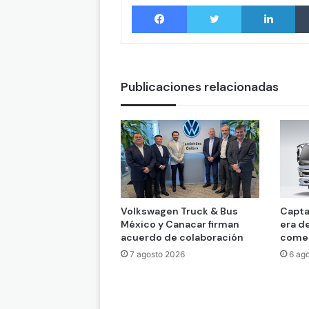
Facebook
Twitter
LinkedIn
Publicaciones relacionadas
Volkswagen Truck & Bus
Capta
México y Canacar firman
era d
acuerdo de colaboración
comer
7 agosto 2026
6 ag