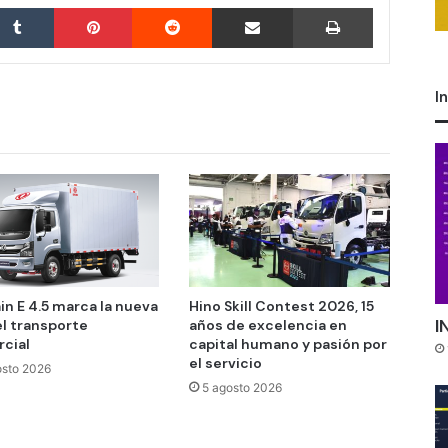
Tumblr
Pinterest
Reddit
Compartir por correo electrónico
Imprimir
I
in E 4.5 marca la nueva
Hino Skill Contest 2026, 15
I
el transporte
años de excelencia en
cial
capital humano y pasión por
el servicio
osto 2026
5 agosto 2026