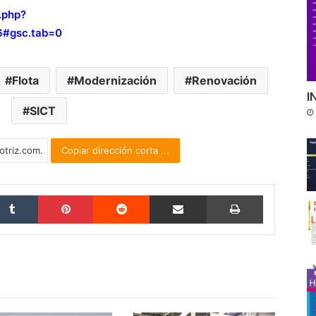
.php?
#gsc.tab=0
Flota
Modernización
Renovación
I
SICT
Copiar dirección corta ...
Tumblr
Pinterest
Reddit
Compartir por correo electrónico
Imprimir