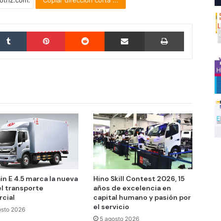
Copiar dirección corta ...
Tumblr
Pinterest
Reddit
Compartir por correo electrónico
Imprimir
in E 4.5 marca la nueva
Hino Skill Contest 2026, 15
el transporte
años de excelencia en
cial
capital humano y pasión por
el servicio
osto 2026
5 agosto 2026