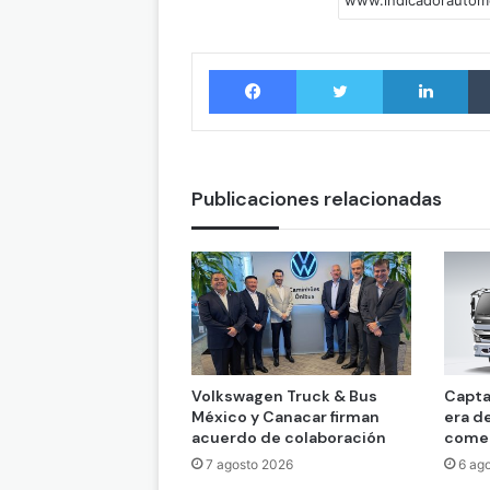
Facebook
Twitter
LinkedIn
Publicaciones relacionadas
Volkswagen Truck & Bus
Capta
México y Canacar firman
era d
acuerdo de colaboración
comer
7 agosto 2026
6 ag