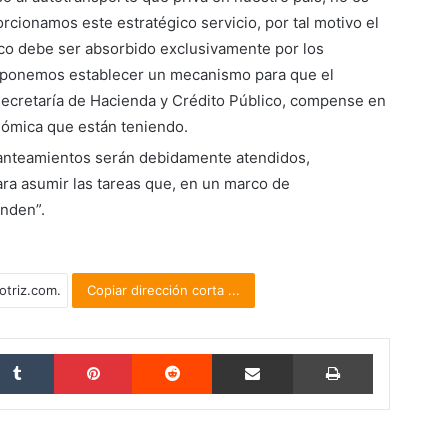
cionamos este estratégico servicio, por tal motivo el
co debe ser absorbido exclusivamente por los
proponemos establecer un mecanismo para que el
 Secretaría de Hacienda y Crédito Público, compense en
nómica que están teniendo.
lanteamientos serán debidamente atendidos,
ara asumir las tareas que, en un marco de
onden”.
Copiar dirección corta ...
Tumblr
Pinterest
Reddit
Compartir por correo electrónico
Imprimir