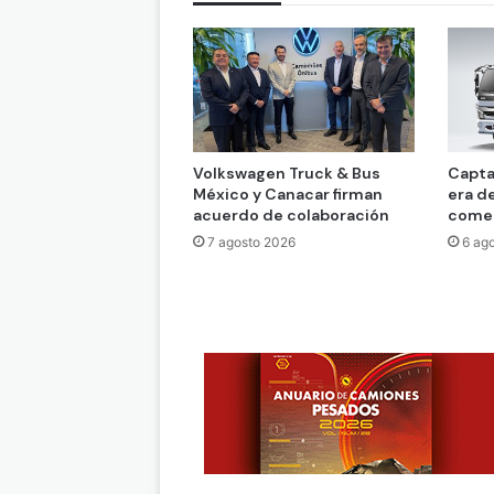
Volkswagen Truck & Bus
Capta
México y Canacar firman
era d
acuerdo de colaboración
comer
7 agosto 2026
6 ag