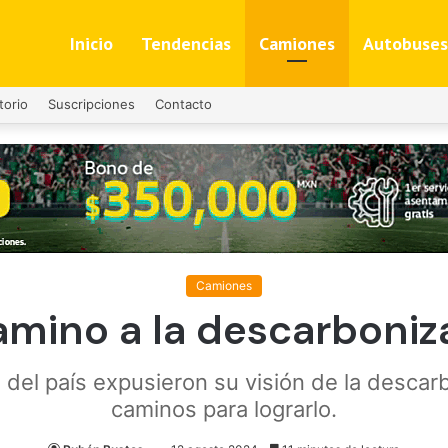
Inicio
Tendencias
Camiones
Autobuses
torio
Suscripciones
Contacto
Camiones
amino a la descarboniz
 del país expusieron su visión de la descar
caminos para lograrlo.