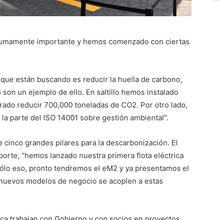
 sumamente importante y hemos comenzado con ciertas
o que están buscando es reducir la huella de carbono,
o son un ejemplo de ello. En saltillo hemos instalado
rado reducir 700,000 toneladas de CO2. Por otro lado,
 la parte del ISO 14001 sobre gestión ambiental”.
 cinco grandes pilares para la descarbonización. El
porte, “hemos lanzado nuestra primera flota eléctrica
sólo eso, pronto tendremos el eM2 y ya presentamos el
 nuevos modelos de negocio se acoplen a estas
lica trabajan con Gobierno y con socios en proyectos