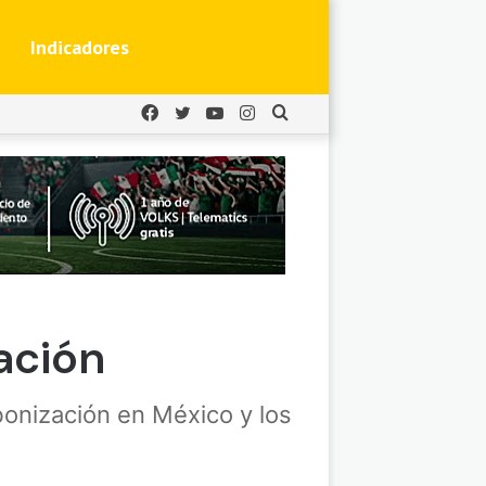
Indicadores
Facebook
Twitter
YouTube
Instagram
Buscar
por
ación
bonización en México y los