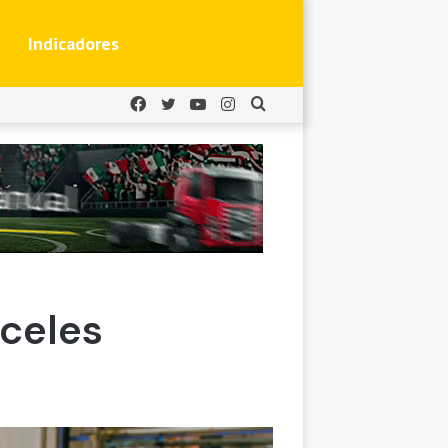
Indicadores
Facebook
Twitter
YouTube
Instagram
Buscar
por
nceles