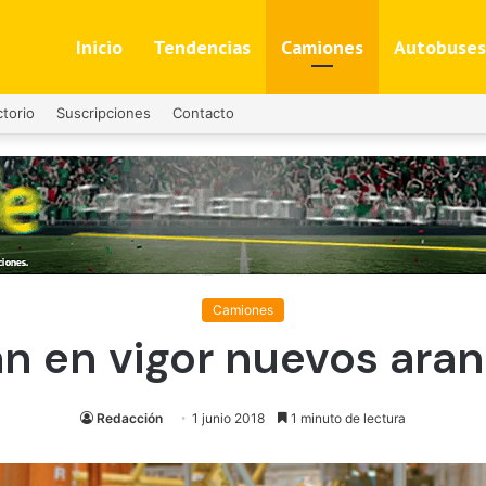
Inicio
Tendencias
Camiones
Autobuses
ctorio
Suscripciones
Contacto
Camiones
n en vigor nuevos ara
Redacción
1 junio 2018
1 minuto de lectura