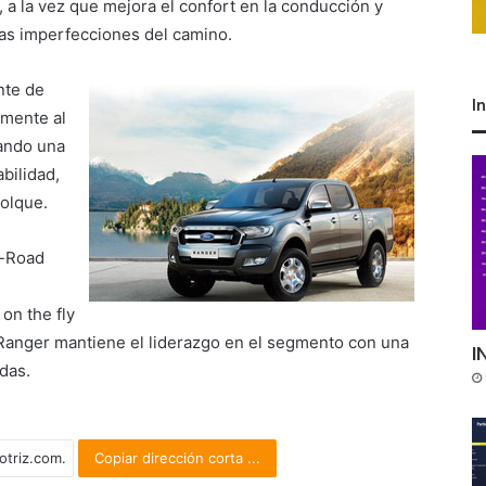
, a la vez que mejora el confort en la conducción y
las imperfecciones del camino.
nte de
I
amente al
ando una
bilidad,
olque.
f-Road
on the fly
anger mantiene el liderazgo en el segmento con una
I
das.
Copiar dirección corta ...