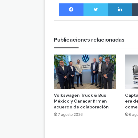
Facebook
Twitter
LinkedIn
Publicaciones relacionadas
Volkswagen Truck & Bus
Capta
México y Canacar firman
era d
acuerdo de colaboración
comer
7 agosto 2026
6 ag