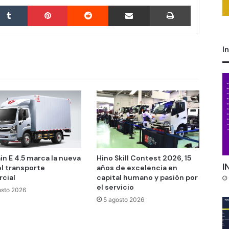
Tumblr
Pinterest
Reddit
Compartir por correo electrónico
Imprimir
I
in E 4.5 marca la nueva
Hino Skill Contest 2026, 15
I
el transporte
años de excelencia en
cial
capital humano y pasión por
el servicio
osto 2026
5 agosto 2026