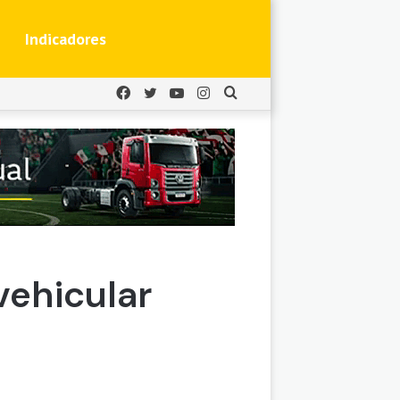
Indicadores
Facebook
Twitter
YouTube
Instagram
Buscar
por
vehicular