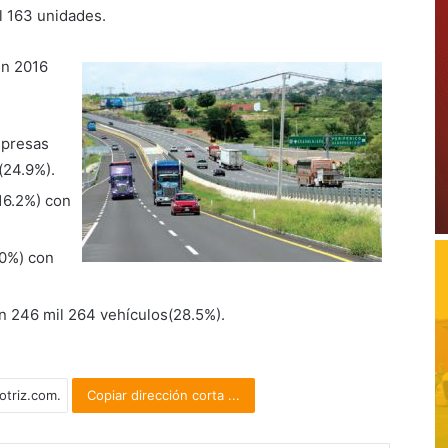
l 163 unidades.
en 2016
mpresas
(24.9%).
16.2%) con
.0%) con
 246 mil 264 vehículos(28.5%).
Copiar dirección corta ...