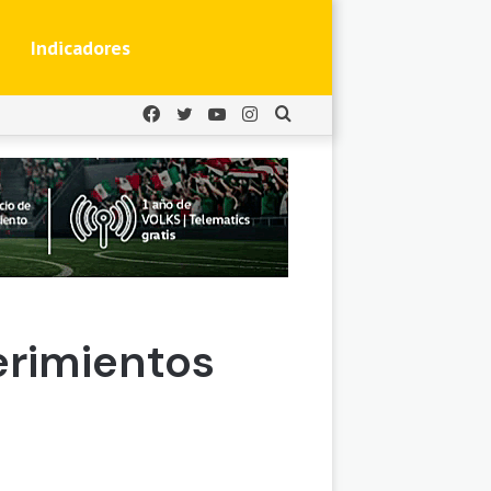
Indicadores
Facebook
Twitter
YouTube
Instagram
Buscar
por
erimientos