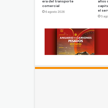
era del transporte
años 
comercial
capit
el ser
6 agosto 2026
5 ag