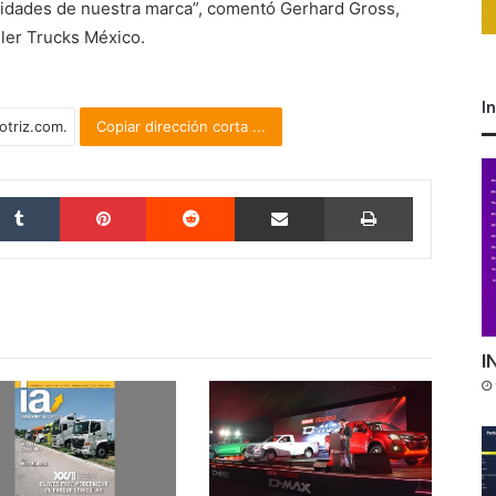
nidades de nuestra marca”, comentó Gerhard Gross,
ler Trucks México.
I
Copiar dirección corta ...
Tumblr
Pinterest
Reddit
Compartir por correo electrónico
Imprimir
I