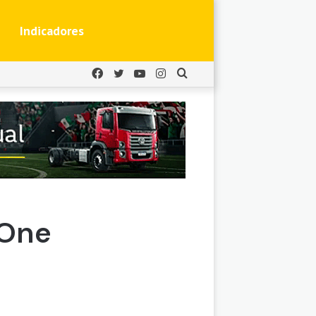
Indicadores
Facebook
Twitter
YouTube
Instagram
Buscar
por
-One