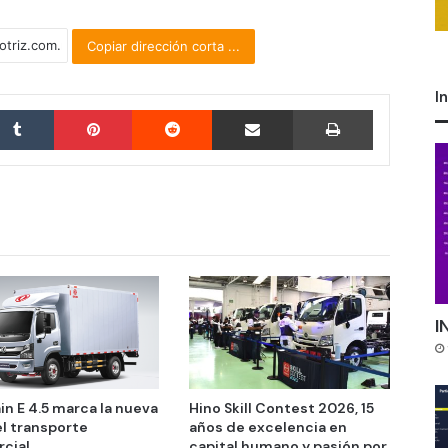
Copiar dirección corta ...
I
Tumblr
Pinterest
Reddit
Compartir por correo electrónico
Imprimir
I
in E 4.5 marca la nueva
Hino Skill Contest 2026, 15
el transporte
años de excelencia en
cial
capital humano y pasión por