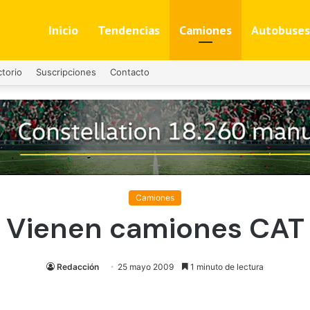
Inicio
Tendencias
Camiones
Autobuses
ctorio
Suscripciones
Contacto
Camiones
Vienen camiones CAT
Redacción
25 mayo 2009
1 minuto de lectura