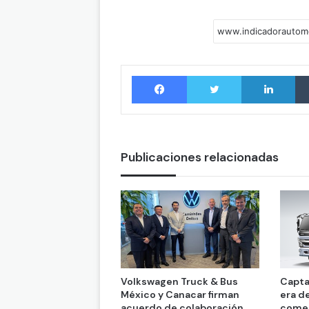
Facebook
Twitter
LinkedIn
Publicaciones relacionadas
Volkswagen Truck & Bus
Capta
México y Canacar firman
era d
acuerdo de colaboración
comer