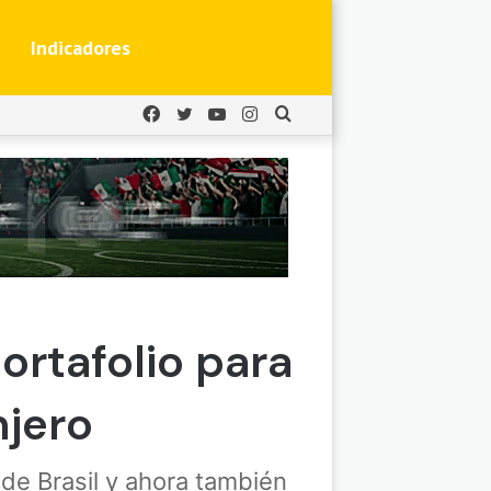
Indicadores
Facebook
Twitter
YouTube
Instagram
Buscar
por
rtafolio para
njero
 de Brasil y ahora también