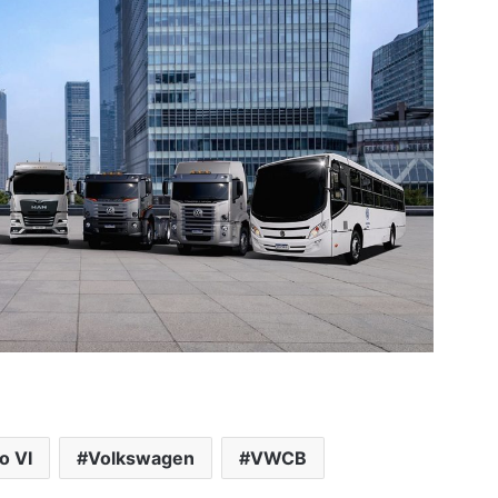
o VI
Volkswagen
VWCB