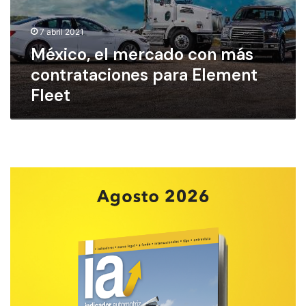
,
e
7 abril 2021
l
México, el mercado con más
m
e
contrataciones para Element
r
Fleet
c
a
d
o
c
o
n
m
á
s
c
o
n
t
r