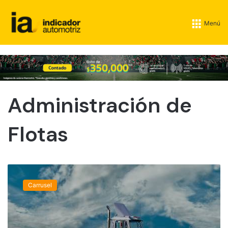
Menú
Administración de
Flotas
M
é
Carrusel
x
i
c
o