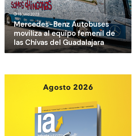
e
s
18 julio 2023
-
Mercedes-Benz Autobuses
B
e
moviliza al equipo femenil de
n
las Chivas del Guadalajara
z
A
u
t
o
b
u
s
e
s
m
o
v
i
l