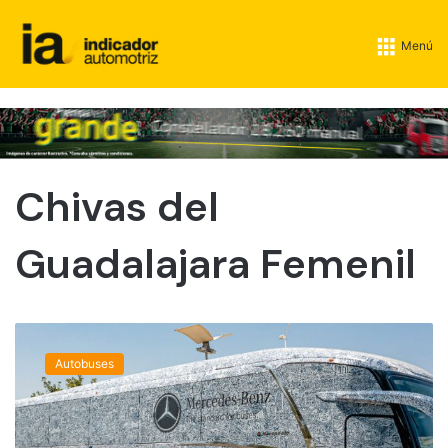
Menú
Chivas del
Guadalajara Femenil
M
e
Autobuses
r
c
e
d