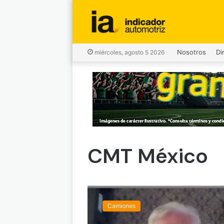
Nosotros
Di
miércoles, agosto 5 2026
CMT México
E
l
Camiones
m
a