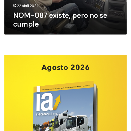
i
22 abril 2021
s
NOM-087 existe, pero no se
t
cumple
e
,
p
e
r
o
n
o
s
e
c
u
m
p
l
e