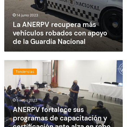
e
s
r
e
14 junio 2023
a
n
m
La ANERPV recupera más
2
á
0
vehículos robados con apoyo
s
2
de la Guardia Nacional
v
3
e
:
h
A
í
N
A
c
E
N
u
R
Tendencias
E
l
P
R
o
V
P
s
V
r
f
o
5 mayo 2023
o
b
ANERPV fortalece sus
r
a
programas de capacitación y
t
d
a
o
certificación ante alza en robo