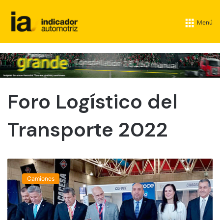
Menú
Foro Logístico del
Transporte 2022
F
o
Camiones
r
o
L
o