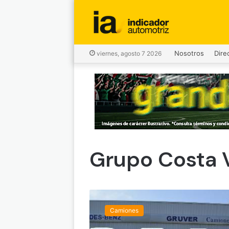
Nosotros
Dire
viernes, agosto 7 2026
Grupo Costa 
G
r
Camiones
u
p