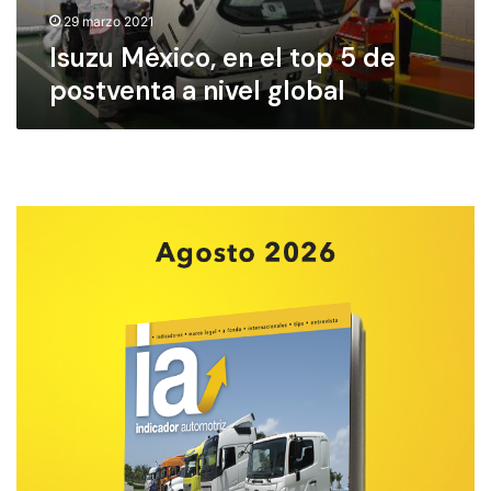
c
29 marzo 2021
o
Isuzu México, en el top 5 de
,
postventa a nivel global
e
n
e
l
t
o
p
5
d
e
p
o
s
t
v
e
n
t