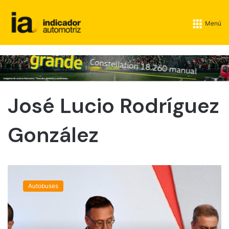
Menú
José Lucio Rodríguez
González
J
o
Autobuses
s
é
L
u