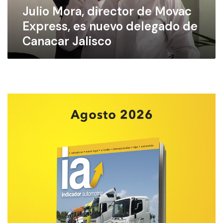
Julio Mora, director de Movac
,
d
Express, es nuevo delegado de
i
Canacar Jalisco
r
e
c
t
o
r
d
e
M
o
v
a
c
E
x
p
r