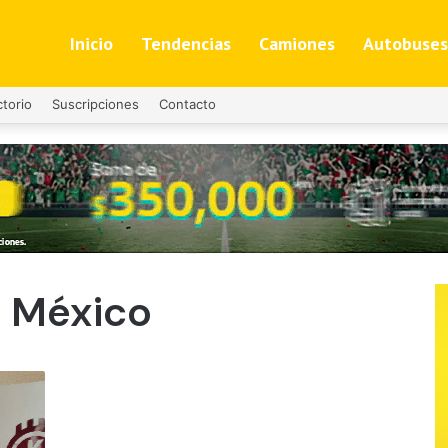
Inicio
Tendencias
Camiones
Autobuses
ctorio
Suscripciones
Contacto
 México