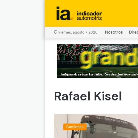
Nosotros
Dire
viernes, agosto 7 2026
Rafael Kisel
V
o
Camiones
l
v