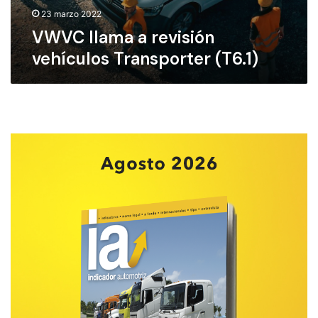
a
23 marzo 2022
r
VWVC llama a revisión
e
vehículos Transporter (T6.1)
v
i
s
i
ó
n
v
e
h
í
c
u
l
o
s
T
r
a