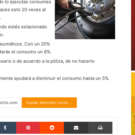
ndo lo ejecutas consumes
haces esto 20 veces al
.
ando estés estacionado
o.
s neumáticos. Con un 20%
tarás el consumo un 8%.
ario o de acuerdo a la póliza, de no hacerlo
camente ayudará a disminuir el consumo hasta un 5%.
Copiar dirección corta ...
Tumblr
Pinterest
Reddit
Compartir por correo electrónico
Imprimir