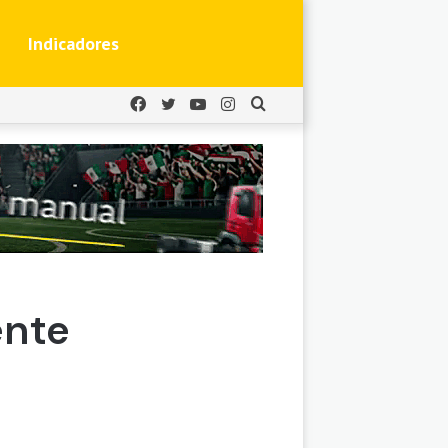
Indicadores
Facebook
Twitter
YouTube
Instagram
Buscar
por
ente