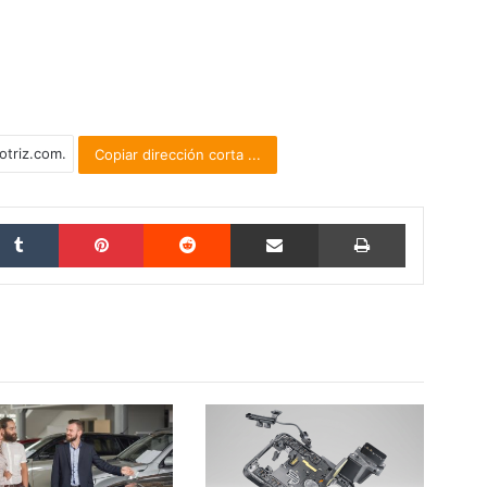
Copiar dirección corta ...
Tumblr
Pinterest
Reddit
Compartir por correo electrónico
Imprimir