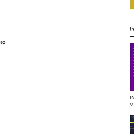
I
dez
I