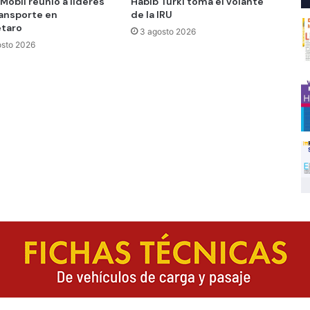
Mobil reunió a líderes
Habib Turki toma el volante
ransporte en
de la IRU
taro
3 agosto 2026
osto 2026