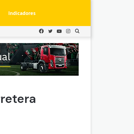
Indicadores
Facebook
Twitter
YouTube
Instagram
Buscar
por
rretera