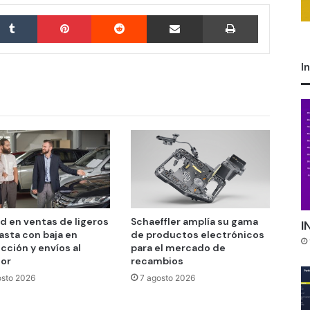
Tumblr
Pinterest
Reddit
Compartir por correo electrónico
Imprimir
I
d en ventas de ligeros
Schaeffler amplía su gama
I
asta con baja en
de productos electrónicos
cción y envíos al
para el mercado de
ior
recambios
osto 2026
7 agosto 2026