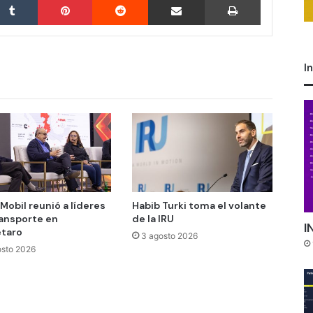
I
Mobil reunió a líderes
Habib Turki toma el volante
ransporte en
de la IRU
I
taro
3 agosto 2026
osto 2026