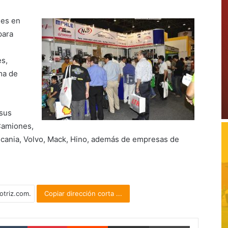
des en
para
es,
ma de
 sus
Camiones,
 Scania, Volvo, Mack, Hino, además de empresas de
Copiar dirección corta ...
Tumblr
Pinterest
Reddit
Compartir por correo electrónico
Imprimir