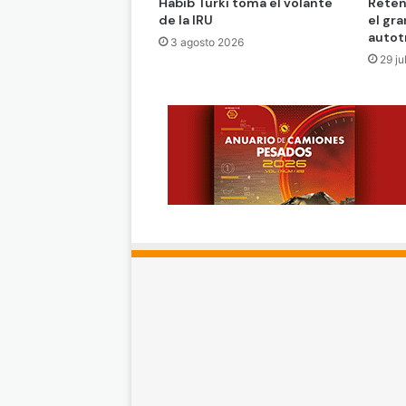
Habib Turki toma el volante
Reten
de la IRU
el gra
autot
3 agosto 2026
29 ju