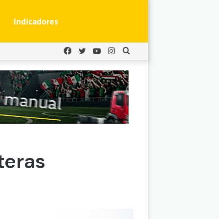
Indicadores
Facebook
Twitter
YouTube
Instagram
Buscar
por
teras