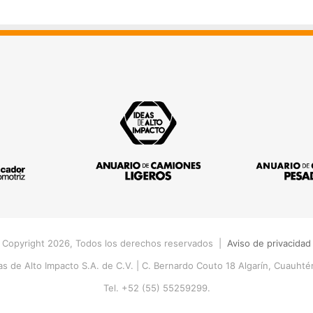
 Copyright 2026, Todos los derechos reservados |
Aviso de privacidad
s de Alto Impacto S.A. de C.V. |
C. Bernardo Couto 18 Algarín, Cuauht
Tel. +52 (55) 55259299.