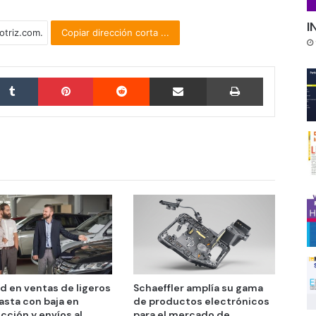
I
Copiar dirección corta ...
Tumblr
Pinterest
Reddit
Compartir por correo electrónico
Imprimir
d en ventas de ligeros
Schaeffler amplía su gama
asta con baja en
de productos electrónicos
cción y envíos al
para el mercado de