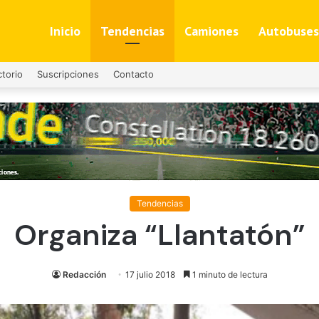
Inicio
Tendencias
Camiones
Autobuses
ctorio
Suscripciones
Contacto
Tendencias
Organiza “Llantatón”
Redacción
17 julio 2018
1 minuto de lectura