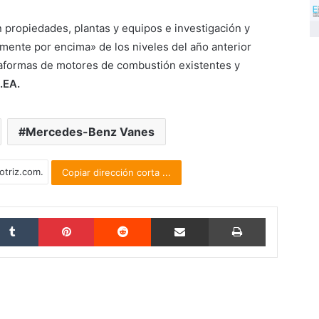
 propiedades, plantas y equipos e investigación y
amente por encima» de los niveles del año anterior
ataformas de motores de combustión existentes y
.EA.
Mercedes-Benz Vanes
Copiar dirección corta ...
Tumblr
Pinterest
Reddit
Compartir por correo electrónico
Imprimir