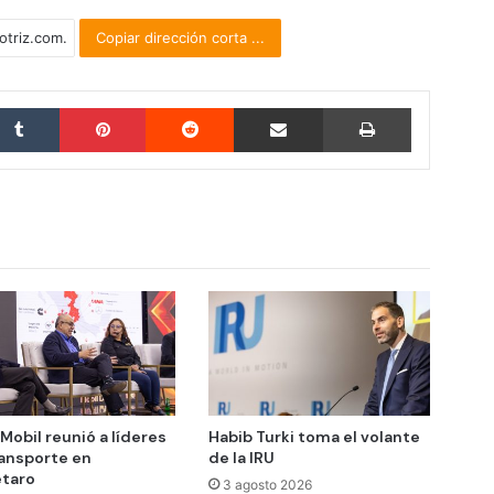
Copiar dirección corta ...
Tumblr
Pinterest
Reddit
Compartir por correo electrónico
Imprimir
Mobil reunió a líderes
Habib Turki toma el volante
ransporte en
de la IRU
taro
3 agosto 2026