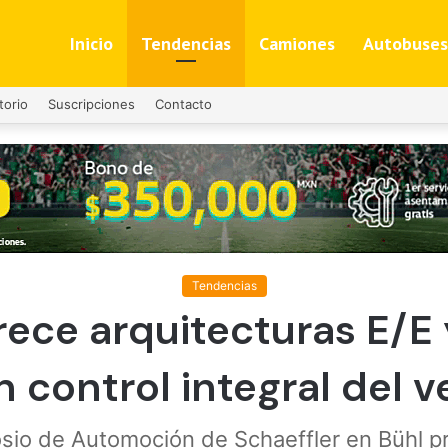
Inicio
Tendencias
Camiones
Autobuses
torio
Suscripciones
Contacto
Tendencias
rece arquitecturas E/E
n control integral del v
osio de Automoción de Schaeffler en Bühl p