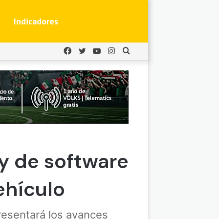
Indicadores
Facebook
Twitter
YouTube
Instagram
Buscar
por
 y de software
ehículo
resentará los avances