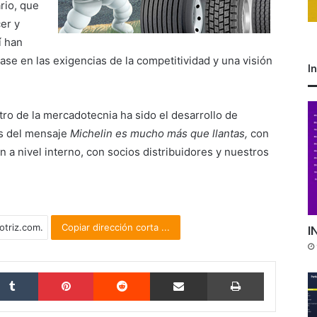
rio, que
er y
í han
se en las exigencias de la competitividad y una visión
I
ro de la mercadotecnia ha sido el desarrollo de
vés del mensaje
Michelin es mucho más que llantas,
con
n a nivel interno, con socios distribuidores y nuestros
Copiar dirección corta ...
I
Tumblr
Pinterest
Reddit
Compartir por correo electrónico
Imprimir