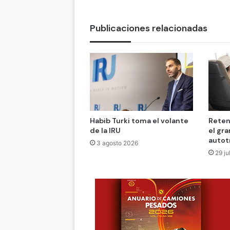
Publicaciones relacionadas
Habib Turki toma el volante
Reten
de la IRU
el gra
autot
3 agosto 2026
29 ju