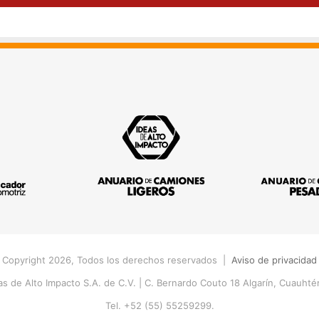
 Copyright 2026, Todos los derechos reservados |
Aviso de privacidad
s de Alto Impacto S.A. de C.V. |
C. Bernardo Couto 18 Algarín, Cuauht
Tel. +52 (55) 55259299.