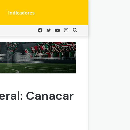
Indicadores
Facebook
Twitter
YouTube
Instagram
Buscar
por
deral: Canacar