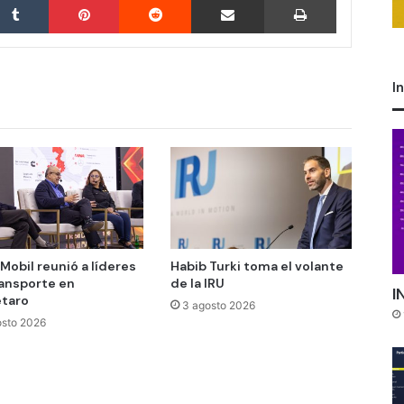
I
Mobil reunió a líderes
Habib Turki toma el volante
ransporte en
de la IRU
I
taro
3 agosto 2026
osto 2026