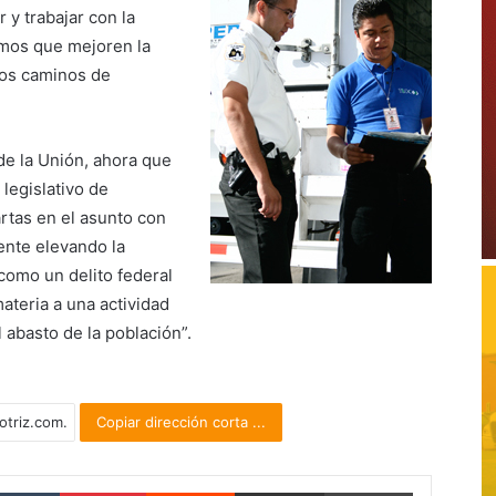
 y trabajar con la
smos que mejoren la
los caminos de
 de la Unión, ahora que
legislativo de
rtas en el asunto con
ente elevando la
 como un delito federal
ateria a una actividad
 abasto de la población”.
Copiar dirección corta ...
Tumblr
Pinterest
Reddit
Compartir por correo electrónico
Imprimir