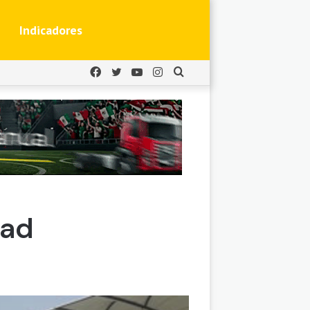
Indicadores
Facebook
Twitter
YouTube
Instagram
Buscar
por
oad