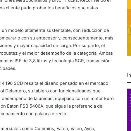
iones Metropolitanos y Divol Trucks. Recorriendo el
da cliente pudo probar los beneficios que estas
s un modelo altamente sustentable, con reducción de
ompararlo con su antecesor y, consecuentemente, más
ones y mayor capacidad de carga. Por su parte, el
, robustez y el mejor desempeño de la categoría. Ambas
mins ISF de 3,8 litros y tecnología SCR, transmisión
cidades.
I
 14.190 SCD resalta el diseño pensado en el mercado
l Delantero, su tablero con funcionalidades que
l desempeño de la unidad, equipado con un motor Euro
ón Eaton FSB 5406A, que sigue la preferencia del
cionamiento con palanca directa.
comerciales como Cummins, Eaton, Valeo, Ayco,