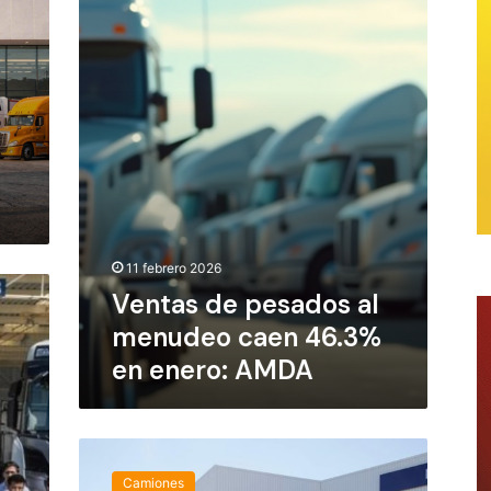
a
s
d
e
p
e
s
a
d
o
s
11 febrero 2026
a
l
Ventas de pesados al
m
menudeo caen 46.3%
e
en enero: AMDA
n
u
d
e
S
o
c
c
Camiones