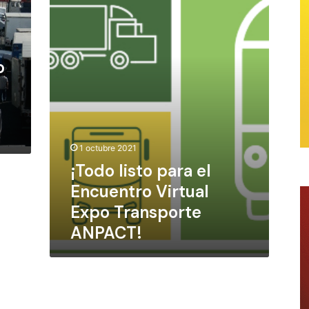
o
l
i
s
o
t
o
p
a
r
a
1 octubre 2021
e
¡Todo listo para el
l
E
Encuentro Virtual
n
Expo Transporte
c
ANPACT!
u
e
n
t
r
o