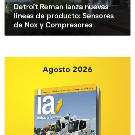
Detroit Reman lanza nuevas
m
a
líneas de producto: Sensores
n
de Nox y Compresores
l
a
n
z
a
n
u
e
v
a
s
l
í
n
e
a
s
d