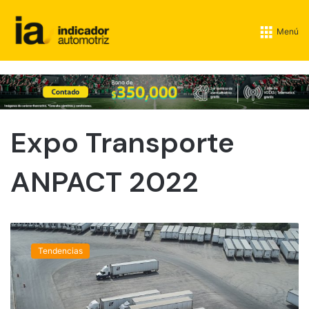
Menú
Expo Transporte
ANPACT 2022
N
e
Tendencias
a
r
s
h